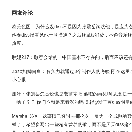
网友评论
欧美色图：为什么发diss不是因为张震岳淘汰他，是应
他要diss没看见他一脸懵逼？之后还拿ty消费，本色音
热度。
胖妮217：敢惹会馆的，中国基本不存在的，后面应该还有更
Zaza如鲸向鱼：有实力就通过3个制作人的考验啊 在这里小
小心眼
酣汗：张震岳怎么说也是老前辈吧 他唱的再见啊 思念是一
干啥子？？ 你们不就是来看戏的吗 觉得ty发了首diss明
MarshallX-X：这事情已经过去那么久，最为一个成
样了，希望多写出一些稍有营养的歌，而不是天天diss这