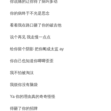
你说痛的让你得了病叫多动
你的病终于不光是思念
看着我在路口砸了你的破吉他
说个再见 我走慢一点点
给你留个阴影 把你阉成太监 ay
你自己也知道你唧唧歪歪
我不怕被淘汰
我烦你没有脑袋
Ya 你的理由真的奇奇怪怪
得砸了你的招牌