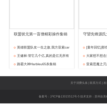
联盟状元第一盲僧精彩操作集锦
守望先锋源氏
英雄联盟队友一生之敌,我方亚索car
[童年回忆]
王健林:管它几个亿,真的是亿无所有
大家想不想念
路霸大神Harbleu65杀集锦
精彩
亚索恶魔之刃
武汉斗鱼嘉年
高
PDDWhit
关于消费头条 | 联系方式 | 发
想
国服最强亚索
备案号：沪ICP备13015512号-5 技术支持：
苏州欢美
雯
大魔王Fake
周笔畅最新单曲F