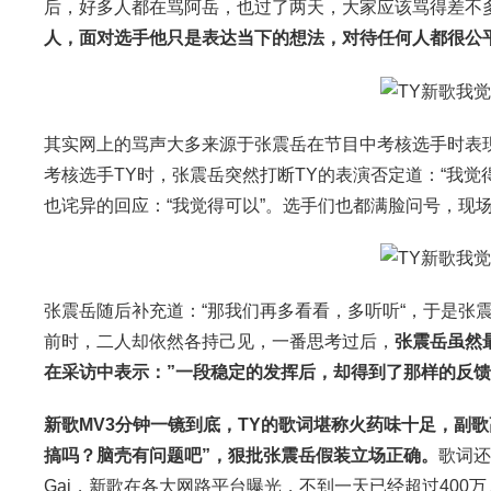
后，好多人都在骂阿岳，也过了两天，大家应该骂得差不
人，面对选手他只是表达当下的想法，对待任何人都很公
其实网上的骂声大多来源于张震岳在节目中考核选手时表现的
考核选手TY时，张震岳突然打断TY的表演否定道：“我觉
也诧异的回应：“我觉得可以”。选手们也都满脸问号，现场
张震岳随后补充道：“那我们再多看看，多听听“，于是张震岳
前时，二人却依然各持己见，一番思考过后，
张震岳虽然
在采访中表示：”一段稳定的发挥后，却得到了那样的反馈
新歌MV3分钟一镜到底，TY的歌词堪称火药味十足，副歌高
搞吗？脑壳有问题吧”，狠批张震岳假装立场正确。
歌词还
Gai，新歌在各大网路平台曝光，不到一天已经超过400