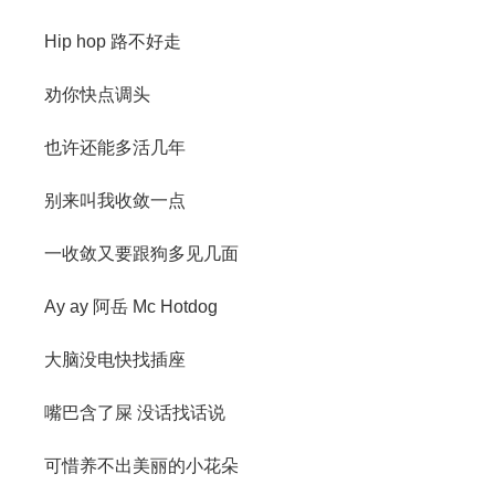
Hip hop 路不好走
劝你快点调头
也许还能多活几年
别来叫我收敛一点
一收敛又要跟狗多见几面
Ay ay 阿岳 Mc Hotdog
大脑没电快找插座
嘴巴含了屎 没话找话说
可惜养不出美丽的小花朵