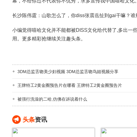
幕，不给你过不代表你不优秀，求多宣传我中国嘻哈文化
长沙陈伟霆：山歌怎么了，你diss张震岳扯到gai干嘛
小编觉得嘻哈文化并不能都被DISS文化给代替了,多出一些
用。更多精彩抢继续关注趣头条。
3DM总监舌吻美少妇视频 3DM总监舌吻鸟姐视频分享
王牌特工2黄金圈预告片在哪看 王牌特工2黄金圈预告片
被强行洗澡的二哈,仿佛在诉说着什么
头条
资讯