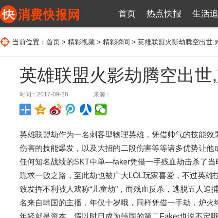
首页
热点快报
生活
当前位置：
首页
>
精彩视频
>
精彩瞬间
> 英雄联盟火影劫腾空出世,难
英雄联盟火影劫腾空出世,难
时间：2017-09-28
来源：
英雄联盟劫作为一名刺客型物理英雄，凭借帅气的技能效
伤害的技能爆发，以及大招的二段伤害等等诸多优势让他成
任何知名战绩的SKT中单—faker凭借一手残血劫击杀了
跪求一败之路，至此劫也被广大LOL玩家喜爱，不过英雄
致发挥不利被人戏称“儿童劫”，而残血反杀，逃脱五人追
名来自韩国的主播，年仅十岁哦，同样凭借一手劫，炉火
年轻就是资本，假以时日成为韩国的第二Faker也说不定