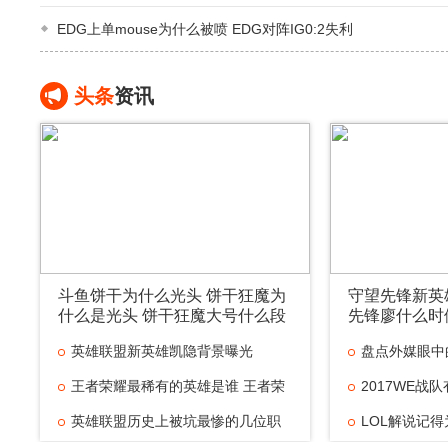
EDG上单mouse为什么被喷 EDG对阵IG0:2失利
头条
资讯
斗鱼饼干为什么光头 饼干狂魔为
守望先锋新英
什么是光头 饼干狂魔大号什么段
先锋廖什么时
位
英雄联盟新英雄凯隐背景曝光
盘点外媒眼中
王者荣耀最稀有的英雄是谁 王者荣
最
2017WE战
英雄联盟历史上被坑最惨的几位职
个
LOL解说记