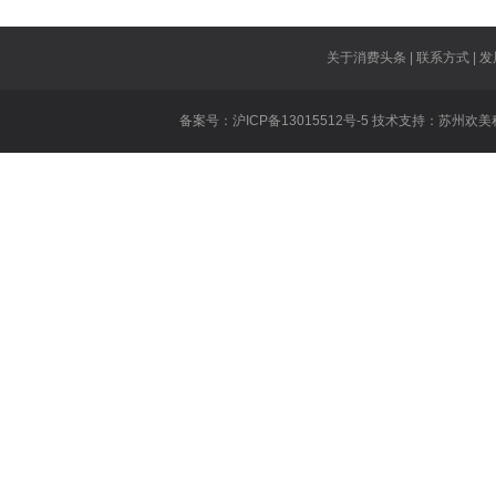
业
得
百胜挑战是什
胜
厂长什么时候
关于消费头条 | 联系方式 | 发
dopa什么时
备案号：沪ICP备13015512号-5 技术支持：
苏州欢美
什
王者荣耀张大
英雄联盟公会