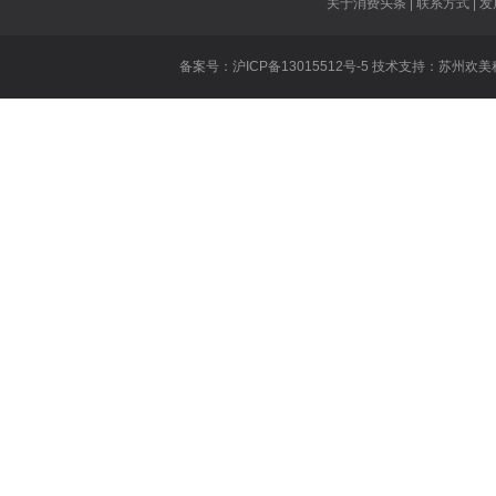
关于消费头条 | 联系方式 | 发
dopa什么时
备案号：沪ICP备13015512号-5 技术支持：
苏州欢美
什
王者荣耀张大
英雄联盟公会