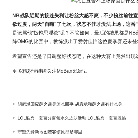
NB战队近期的接连失利让粉丝大感不爽，不少粉丝前往
欲过度，两天“自嗨”了七次，状态不佳才没法上场，这番
是该骂他“饭饱思淫欲”呢？不管如何，最后的结果都是N
阵OMG的比赛中，教练派出了爱射佳怡这位夏季赛还未登
希望宣告还是早日调整好状态吧，在这种大赛上竟然出现
更多精彩请继续关注MoBan5源码。
胡彦斌回应薛之谦是怎么回事 胡彦斌和薛之谦有什么关
LOL酷秀一夏百分百领永久皮肤活动 LOL酷秀一夏百胜挑
守望先锋新地图渣客镇原型是哪里