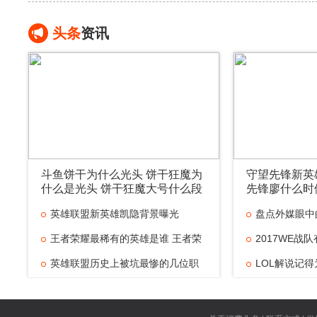
头条
资讯
斗鱼饼干为什么光头 饼干狂魔为
守望先锋新英
什么是光头 饼干狂魔大号什么段
先锋廖什么时
位
英雄联盟新英雄凯隐背景曝光
盘点外媒眼中
王者荣耀最稀有的英雄是谁 王者荣
最
2017WE战
英雄联盟历史上被坑最惨的几位职
个
LOL解说记
业
得
百胜挑战是什
胜
厂长什么时候