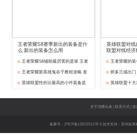
王者荣耀S8赛季新出的装备是什
英雄联盟对线
么 新出的装备怎么用
联盟对线经济
王者荣耀S8辅助最厉害的是谁 王者
王者荣耀的装
王者荣耀新英雄鬼谷子教程攻略 发
烬多兰戒出门
英雄联盟性价比最高的小件装备是
英雄联盟十大
什
英雄联盟对线
王者荣耀技能
关于消费头条 | 联系方式 | 发
王者荣耀虞姬
备案号：沪ICP备13015512号-5 技术支持：
苏州欢美
王者荣耀遇到
英雄联盟重做