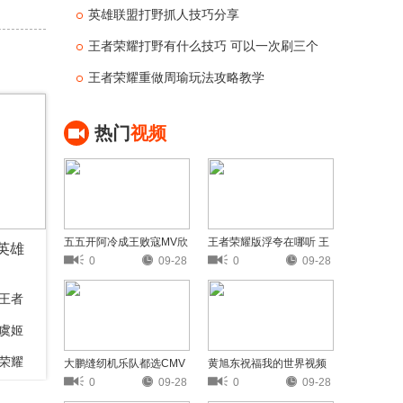
英雄联盟打野抓人技巧分享
王者荣耀打野有什么技巧 可以一次刷三个
野怪的英雄
王者荣耀重做周瑜玩法攻略教学
热门
视频
五五开阿冷成王败寇MV欣
王者荣耀版浮夸在哪听 王
英雄
赏
者荣耀版浮夸歌词欣赏
0
09-28
0
09-28
王者
虞姬
荣耀
大鹏缝纫机乐队都选CMV
黄旭东祝福我的世界视频
欣赏
黄旭东奶我的世界视频分
0
09-28
0
09-28
享