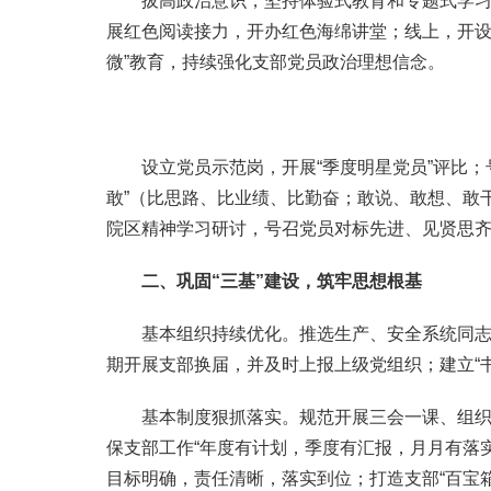
拔高政治意识，坚持体验式教育和专题式学习相
展红色阅读接力，开办红色海绵讲堂；线上，开设
微”教育，持续强化支部党员政治理想信念。
设立党员示范岗，开展“季度明星党员”评比；号
敢”（比思路、比业绩、比勤奋；敢说、敢想、敢干
院区精神学习研讨，号召党员对标先进、见贤思
二、
巩固
“三基”建设
，筑牢思想根基
基本组织持续优化。推选生产、安全系统同志担
期开展支部换届，并及时上报上级党组织；建立“
基本制度狠抓落实。规范开展三会一课、组织生
保支部工作“年度有计划，季度有汇报，月月有落
目标明确，责任清晰，落实到位；打造支部“百宝