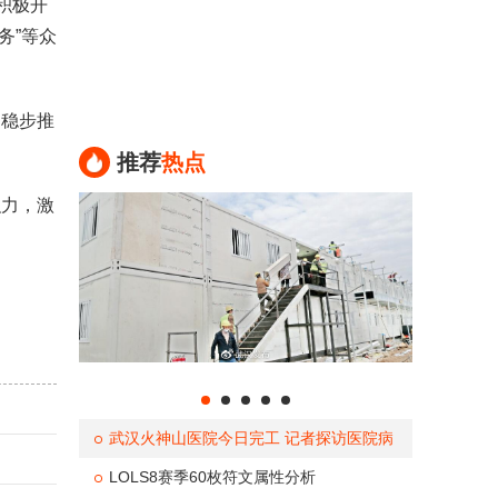
积极开
务”等众
稳步推
推荐
热点
力，激
武汉火神山医院今日完工 记者探访医院病
房医疗设备设施一流
LOLS8赛季60枚符文属性分析