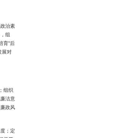
政治素
要，组
培育“后
发展对
；组织
化廉洁意
部廉政风
度；定