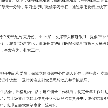
结合。线下，探寻红色足迹，组织红色观影，举办红色知识竞
“每天十分钟，学习进行时”微信学习专栏；通过常态化线上线下
召支部党员“亮身份、比业绩”，发挥带头模范作用；提倡“三比
），塑造“英雄”文化，组织开展“两山”医院和深圳市第三人民医
齐，奋发有为、扎实工作。
任书记和委员，保障党建引领中心向深入延伸；严格遵守党章
书记排忧室”，及时关注支部党员思想动态并予以疏导。
活会，严格党内生活；建立健全工作机制，制定全年工作计划
实”；与上级签订党建工作责任状和从严治党责任书，确保支部各
箱”，实现支部党建制度化、流程化。