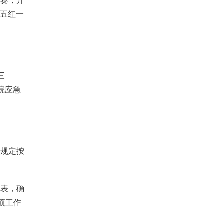
赛，开
“五红一
三
院应急
规定按
表，确
项工作