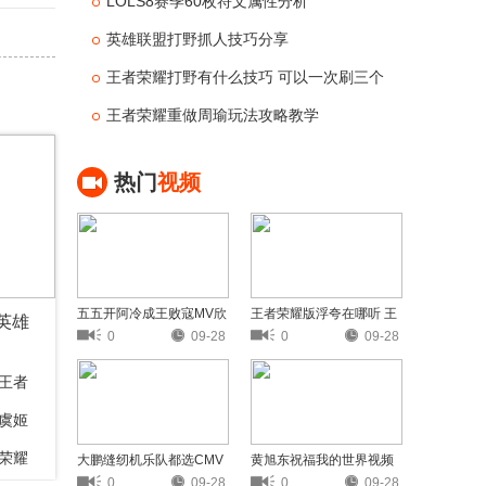
房医疗设备设施一流
LOLS8赛季60枚符文属性分析
英雄联盟打野抓人技巧分享
王者荣耀打野有什么技巧 可以一次刷三个
野怪的英雄
王者荣耀重做周瑜玩法攻略教学
热门
视频
五五开阿冷成王败寇MV欣
王者荣耀版浮夸在哪听 王
英雄
赏
者荣耀版浮夸歌词欣赏
0
09-28
0
09-28
王者
虞姬
荣耀
大鹏缝纫机乐队都选CMV
黄旭东祝福我的世界视频
欣赏
黄旭东奶我的世界视频分
0
09-28
0
09-28