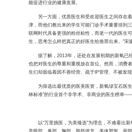
能促进行业的健康发展。
另一方面，优质医生和受欢迎医生之间存在着错
津，而他们教出来的学生可能门诊手术量要排到三
联网时代具备更强的粉丝粘性，而老一代的医生可
生，思考怎么样把真正的好医生给推荐出来。”宋
据了解，2013年，还处在发展初期的新氧已经
也把对医生的尊重和重视放在首位。然而，消费
生们却面临着因不善经营、疏于IP管理、不被发现
为筛选出最优质的医美医资，新氧绿宝石医生榜
林标准”的行业首个非学术、非商业的医生榜单—
以“万里挑医，为美臻选”为理念，不难看出新
盖眼部、鼻部、胸部、脂肪填充、美体塑形、面部