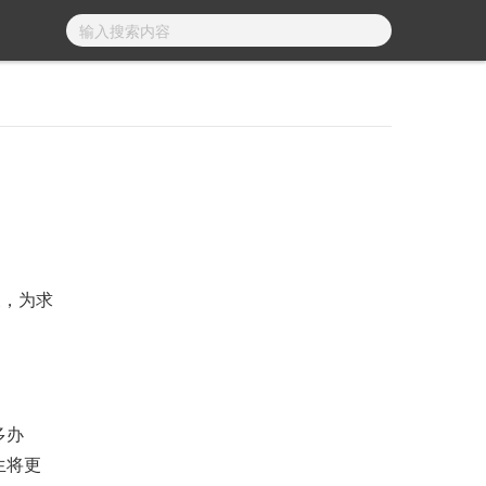
，为求
多办
生将更