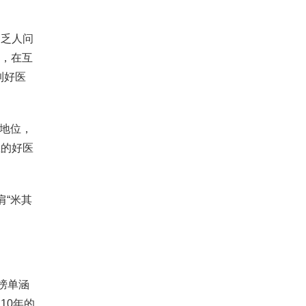
乏人问
营，在互
到好医
地位，
正的好医
“米其
榜单涵
10年的