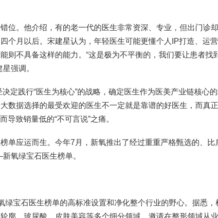
位。他介绍，有的老一代的医生非常资深、专业，但出门诊却
四个月以后。宋建星认为，年轻医生可能更懂个人IP打造、运
能则不具备这样的能力。“这是极为不平衡的，我们要让患者找
建星强调。
决定践行“医生为核心”的战略，确定医生作为医美产业链核心的
者大数据选择的最受欢迎的医生不一定就是靠谱的好医生，而真
而导致销量低的“不可言说”之痛。
单应运而生。今年7月，新氧推出了经过重重严格甄选的、比肩
—新氧绿宝石医生榜单。
氧绿宝石医生榜单的高标准设置和净化整个行业的野心。据悉，
轮廓、玻尿酸、皮肤美容等多个细分领域，邀请在整形领域从业