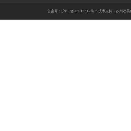
dopa什么时
备案号：沪ICP备13015512号-5 技术支持：
苏州欢美
什
王者荣耀张大
英雄联盟公会