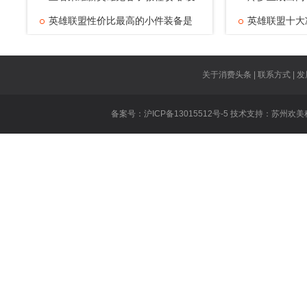
英雄联盟性价比最高的小件装备是
英雄联盟十大
什
英雄联盟对线
王者荣耀技能
关于消费头条 | 联系方式 | 发
王者荣耀虞姬
备案号：沪ICP备13015512号-5 技术支持：
苏州欢美
王者荣耀遇到
英雄联盟重做