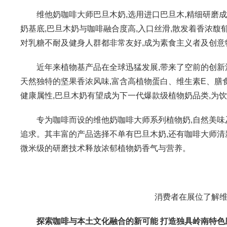
维他奶咖啡大师巴旦木奶,选用进口巴旦木,精细研磨成
奶基底,巴旦木奶与咖啡融合度高,入口丝滑,散发着香浓馥
对乳糖不耐及健身人群都非常友好,成为素食主义者及创意
近年来植物基产品在全球迅猛发展,带来了空前的创新活
天然独特的坚果香浓风味,富含高植物蛋白、维生素E、膳
健康属性,巴旦木奶有望成为下一代爆款级植物奶品类,为
专为咖啡而设的维他奶咖啡大师系列植物奶,自然美味及
追求。其丰富的产品选择不单有巴旦木奶,还有咖啡大师清
微米级的研磨技术释放浓郁植物奶香气与营养。
消费者在展位了解
探索咖啡与本土文化融合的新可能 打造独具岭南特色