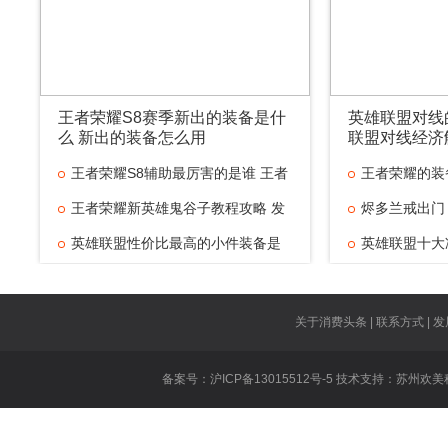
王者荣耀S8赛季新出的装备是什
英雄联盟对线
么 新出的装备怎么用
联盟对线经济
王者荣耀S8辅助最厉害的是谁 王者
王者荣耀的装
王者荣耀新英雄鬼谷子教程攻略 发
烬多兰戒出门
英雄联盟性价比最高的小件装备是
英雄联盟十大
什
英雄联盟对线
王者荣耀技能
关于消费头条 | 联系方式 | 发
王者荣耀虞姬
备案号：沪ICP备13015512号-5 技术支持：
苏州欢美
王者荣耀遇到
英雄联盟重做