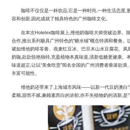
咖啡不仅仅是一杯饮品,它是一种时尚,一种生活态度,
容和创新,因此成就了独具特色的广州咖啡文化。
在本次Hotelex咖啡展上,维他奶咖啡大师突破边界
合作,推出系列极具广州特色的“糖水铺”概念特调和餐食
诸如维他奶啡苓膏、燕麦红豆冰、巴旦木山水豆腐花、凤凰
奶咖,款款惊艳独特,充盈植物本真味道,清新低糖更健康
味道超正,让以“美食吃货”闻名全国的广州消费者垂涎欲
丰富可能性。
维他奶还带来了上海城市风味——以新一代豆奶澳白“素芮白
柔顺,甜而不腻,兼顾素芮白的浓郁,亦不失植物奶的清新,是