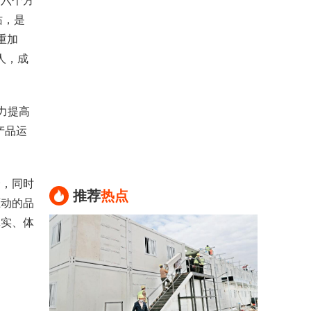
六个方
佑，是
重加
人，成
力提高
产品运
，同时
推荐
热点
驱动的品
真实、体