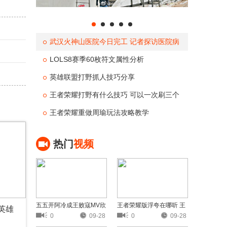
武汉火神山医院今日完工 记者探访医院病
房医疗设备设施一流
LOLS8赛季60枚符文属性分析
英雄联盟打野抓人技巧分享
王者荣耀打野有什么技巧 可以一次刷三个
野怪的英雄
王者荣耀重做周瑜玩法攻略教学
热门
视频
五五开阿冷成王败寇MV欣
王者荣耀版浮夸在哪听 王
英雄
赏
者荣耀版浮夸歌词欣赏
0
09-28
0
09-28