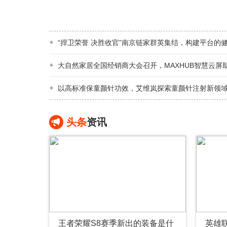
“捍卫荣誉 决胜收官”南京链家群英集结，构建平台的
大自然家居全国经销商大会召开，MAXHUB智慧云屏
以高标准保童颜针功效，艾维岚探索童颜针注射新领
头条
资讯
王者荣耀S8赛季新出的装备是什
英雄