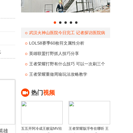
武汉火神山医院今日完工 记者探访医院病
房医疗设备设施一流
LOLS8赛季60枚符文属性分析
化
英雄联盟打野抓人技巧分享
王者荣耀打野有什么技巧 可以一次刷三个
野怪的英雄
王者荣耀重做周瑜玩法攻略教学
热门
视频
五五开阿冷成王败寇MV欣
王者荣耀版浮夸在哪听 王
英雄
赏
者荣耀版浮夸歌词欣赏