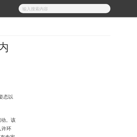
内
姿态以
启动。该
人许环