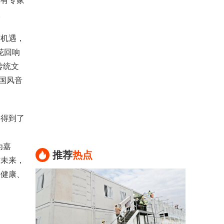
还有专家
。
机遇，
花回响
传统文
度国风音
得到了
为嘉
推荐
热点
信未来，
更健康、