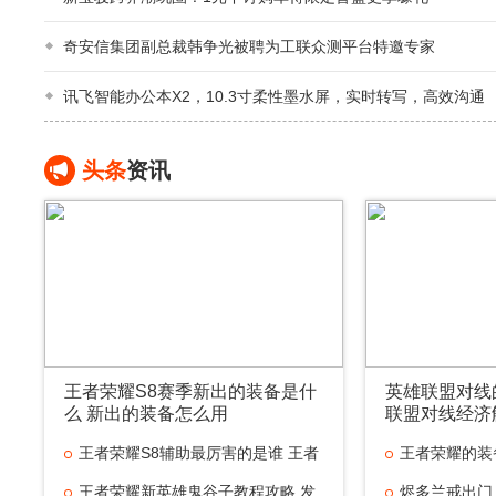
奇安信集团副总裁韩争光被聘为工联众测平台特邀专家
讯飞智能办公本X2，10.3寸柔性墨水屏，实时转写，高效沟通
头条
资讯
王者荣耀S8赛季新出的装备是什
英雄联盟对线
么 新出的装备怎么用
联盟对线经济
王者荣耀S8辅助最厉害的是谁 王者
王者荣耀的装
王者荣耀新英雄鬼谷子教程攻略 发
烬多兰戒出门