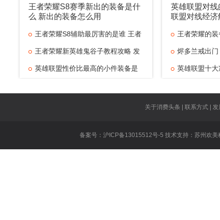
王者荣耀S8赛季新出的装备是什
英雄联盟对线
么 新出的装备怎么用
联盟对线经济
王者荣耀S8辅助最厉害的是谁 王者
王者荣耀的装
王者荣耀新英雄鬼谷子教程攻略 发
烬多兰戒出门
英雄联盟性价比最高的小件装备是
英雄联盟十大
什
英雄联盟对线
王者荣耀技能
关于消费头条 | 联系方式 | 发
王者荣耀虞姬
备案号：沪ICP备13015512号-5 技术支持：
苏州欢美
王者荣耀遇到
英雄联盟重做