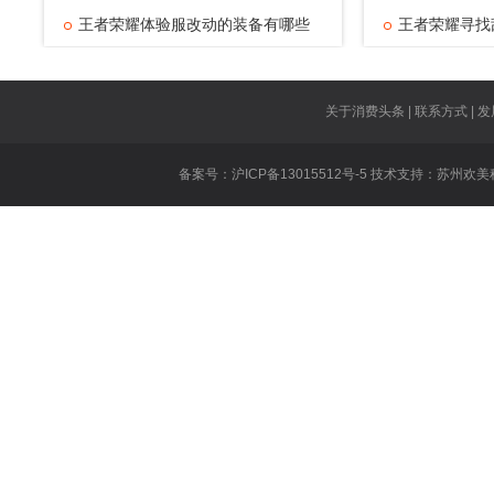
王者荣耀体验服改动的装备有哪些
英
王者荣耀寻找
王者荣耀钟馗
英雄联盟大幅
关于消费头条 | 联系方式 | 发
王者荣耀新英
备案号：沪ICP备13015512号-5 技术支持：
苏州欢美
英雄联盟赵信
英雄联盟寡妇