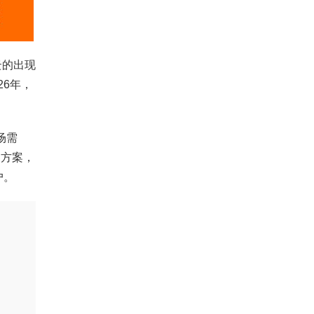
云的出现
26年，
场需
护方案，
户。