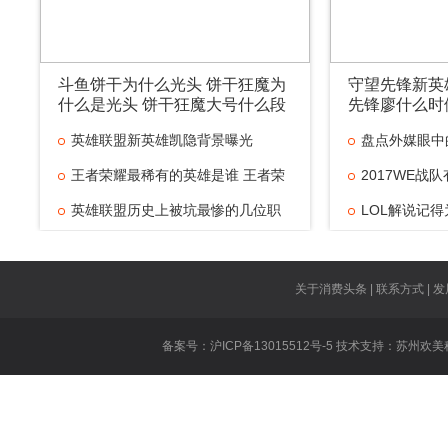
斗鱼饼干为什么光头 饼干狂魔为
守望先锋新英
什么是光头 饼干狂魔大号什么段
先锋廖什么时
位
英雄联盟新英雄凯隐背景曝光
盘点外媒眼中
王者荣耀最稀有的英雄是谁 王者荣
最
2017WE战
英雄联盟历史上被坑最惨的几位职
个
LOL解说记
业
得
百胜挑战是什
胜
厂长什么时候
关于消费头条 | 联系方式 | 发
dopa什么时
备案号：沪ICP备13015512号-5 技术支持：
苏州欢美
什
王者荣耀张大
英雄联盟公会