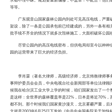
求都不理不睬。规划要重新编修，不盖章！不配合！他们甚
等等。
广东观音山国家森林公园内到处可见高压电线，严重破
架设，除了一条是公园承包前已经建成的，另外一条有相
批手续不齐全的情况下就多次毁林施工，大面积破坏公园
尽管公园内的高压电线密布，但供电局却至今以种种借口
园的运营带来了巨大的经济负担。
李肖霖（著名大律师，高级经济师，北京炜衡律师事务
事辩护委员会会员，中央电视台社会新闻部等单位法律顾问
候我在哈尔滨工业大学上学的时候，咱们国家发出了一个
是这样：全世界的森林覆盖率是22%，日本是将近70%，
都不到。那个时候我们国家黄沙漫天，北京雾霾严重，后
文就是2003年6月25日下发的《中共中央国务院关于