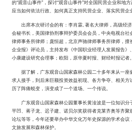
的“观音山事件”，探讨“观音山事件”对全国民营企业和
应当如何依法行政、如何真正支持民营企业、落实民营企
出席本次研讨会的有：李肖霖, 著名大律师，高级经济
会秘书长，美国律协刑事辩护委员会会员，中央电视台社
律师事务所律师；庞恒超，北京声驰律师事务所律师，擅
企业报》评论员，主持发布《中国职业经理人发展报告》
小康建设研究会理事；欧阳，原华夏时报、财经时报记者
据了解，广东观音山国家森林公园二十多年来从一座偏
求人接手，到后来巨额投资效益初现、各方争夺、相关方
历了阵痛蜕变，演变成了一个道场、一个传说。
广东观音山国家森林公园董事长黄淦波是一位知识分子
平凹、蒋子龙、迟子建、诺贝尔奖获得者克莱齐奥等齐聚
论坛等等，今年还要举办中华文化万年史探源的学术会议
文旅发展和森林保护。