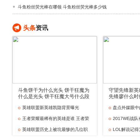
斗鱼粉丝荧光棒在哪领 斗鱼粉丝荧光棒多少钱
头条
资讯
斗鱼饼干为什么光头 饼干狂魔为
守望先锋新英
什么是光头 饼干狂魔大号什么段
先锋廖什么时
位
英雄联盟新英雄凯隐背景曝光
盘点外媒眼中
王者荣耀最稀有的英雄是谁 王者荣
最
2017WE战
英雄联盟历史上被坑最惨的几位职
个
LOL解说记