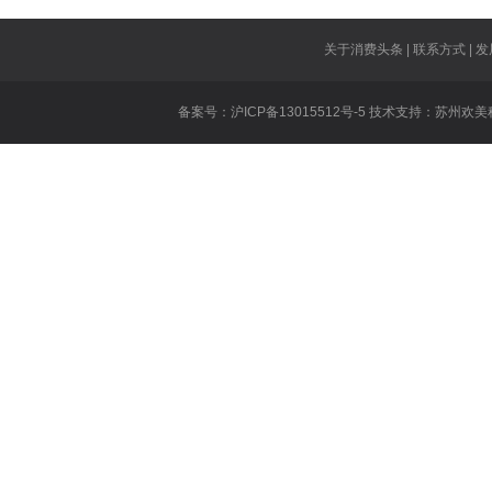
业
得
百胜挑战是什
胜
厂长什么时候
关于消费头条 | 联系方式 | 发
dopa什么时
备案号：沪ICP备13015512号-5 技术支持：
苏州欢美
什
王者荣耀张大
英雄联盟公会