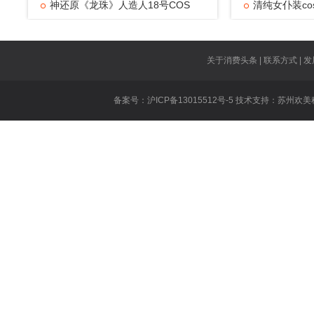
丝
神还原《龙珠》人造人18号COS
高还原
清纯女仆装co
黑寡妇斯嘉丽
萌妹卡特琳娜
关于消费头条 | 联系方式 | 发
最
大石绘理高清
备案号：沪ICP备13015512号-5 技术支持：
苏州欢美
国服第一冰鸟Sh
SAMACO
铭铭大魔王付