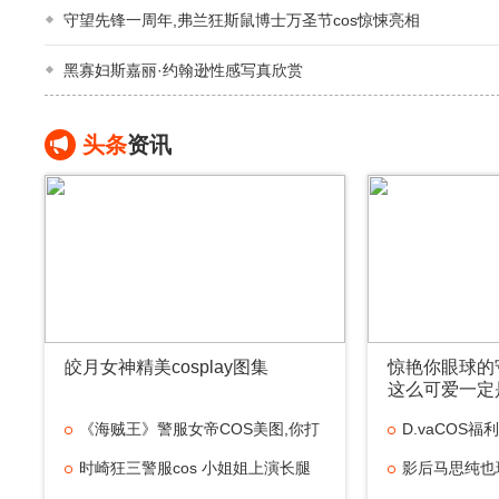
守望先锋一周年,弗兰狂斯鼠博士万圣节cos惊悚亮相
黑寡妇斯嘉丽·约翰逊性感写真欣赏
头条
资讯
皎月女神精美cosplay图集
惊艳你眼球的
这么可爱一定
《海贼王》警服女帝COS美图,你打
D.vaCOS
几
时崎狂三警服cos 小姐姐上演长腿
影后马思纯也玩