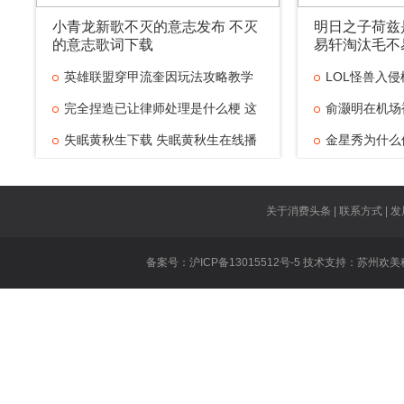
小青龙新歌不灭的意志发布 不灭
明日之子荷兹
的意志歌词下载
易轩淘汰毛不
英雄联盟穿甲流奎因玩法攻略教学
LOL怪兽入侵
完全捏造已让律师处理是什么梗 这
俞灏明在机场
失眠黄秋生下载 失眠黄秋生在线播
事
金星秀为什么
米咪和李小蕾
王者荣耀适合
关于消费头条 | 联系方式 | 发
些
卢本伟瘦了是
备案号：沪ICP备13015512号-5 技术支持：
苏州欢美
吴亦凡lol六
爸爸去哪儿5
去