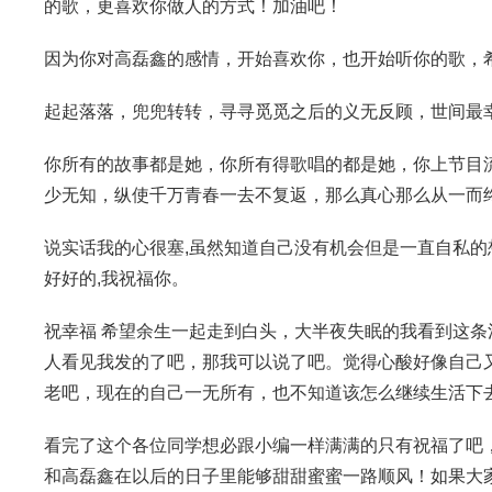
的歌，更喜欢你做人的方式！加油吧！
因为你对高磊鑫的感情，开始喜欢你，也开始听你的歌，
起起落落，兜兜转转，寻寻觅觅之后的义无反顾，世间最幸福
你所有的故事都是她，你所有得歌唱的都是她，你上节目
少无知，纵使千万青春一去不复返，那么真心那么从一而
说实话我的心很塞,虽然知道自己没有机会但是一直自私的
好好的,我祝福你。
祝幸福 希望余生一起走到白头，大半夜失眠的我看到这
人看见我发的了吧，那我可以说了吧。觉得心酸好像自己
老吧，现在的自己一无所有，也不知道该怎么继续生活下
看完了这个各位同学想必跟小编一样满满的只有祝福了吧
和高磊鑫在以后的日子里能够甜甜蜜蜜一路顺风！如果大