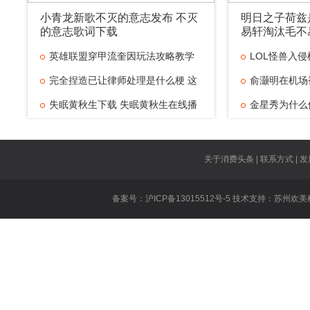
小青龙新歌不灭的意志发布 不灭
明日之子荷兹
的意志歌词下载
易轩淘汰毛不
英雄联盟穿甲流奎因玩法攻略教学
LOL怪兽入侵
完全捏造已让律师处理是什么梗 这
俞灏明在机场
失眠黄秋生下载 失眠黄秋生在线播
事
金星秀为什么
米咪和李小蕾
王者荣耀适合
关于消费头条 | 联系方式 | 发
些
卢本伟瘦了是
备案号：沪ICP备13015512号-5 技术支持：
苏州欢美
吴亦凡lol六
爸爸去哪儿5
去