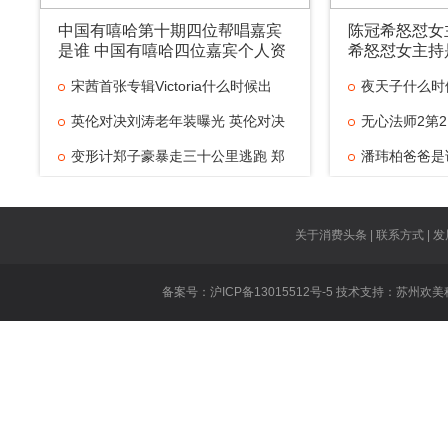
中国有嘻哈第十期四位帮唱嘉宾
陈冠希怒怼女
是谁 中国有嘻哈四位嘉宾个人资
希怒怼女主持
料是谁
宋茜首张专辑Victoria什么时候出
夜天子什么时
英伦对决刘涛老年装曝光 英伦对决
无心法师2第2
变形计郑子豪暴走三十公里逃跑 郑
潘玮柏爸爸是
京城五少是什
大张伟新歌抄
关于消费头条 | 联系方式 | 发
美味奇缘主题
备案号：沪ICP备13015512号-5 技术支持：
苏州欢美
乐
无证之罪所有
白夜追凶安腾