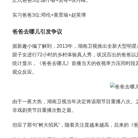
正式爸爸3位:陈小春+吴尊+张丹峰。
实习爸爸3位:邓伦+黄景瑜+赵英博
爸爸去哪儿引发争议
据新趣小编了解到，2013年，湖南卫视推出全新大型明
跟子女进行72小时的乡村体验真人秀，状况百出的爸爸
统计显示，《爸爸去哪儿》首播当天的收视率力压同时段
观众反应。
由于一夜大热，湖南卫视当年决定将该期节目重播八次。
非戏剧类节目重播次数之最。
但应了那句“树大招风”，随着关注度越来越高，后来的《