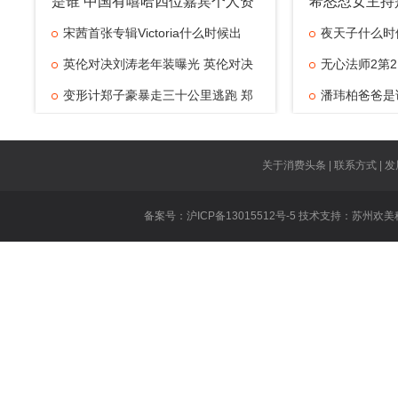
是谁 中国有嘻哈四位嘉宾个人资
希怒怼女主持
料是谁
宋茜首张专辑Victoria什么时候出
夜天子什么时
英伦对决刘涛老年装曝光 英伦对决
无心法师2第2
变形计郑子豪暴走三十公里逃跑 郑
潘玮柏爸爸是
京城五少是什
大张伟新歌抄
关于消费头条 | 联系方式 | 发
美味奇缘主题
备案号：沪ICP备13015512号-5 技术支持：
苏州欢美
乐
无证之罪所有
白夜追凶安腾