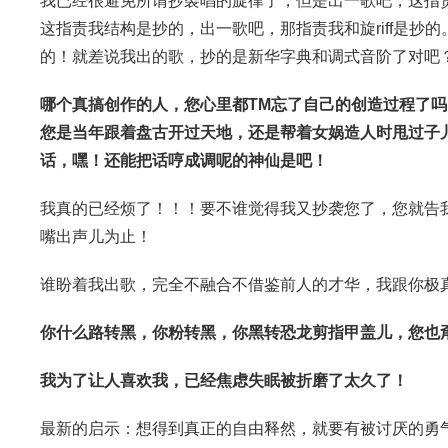
我已经很避免所谓抄袭唱的旋律了，但是出一歌吧，这指
这指责我结构是抄的，出一歌吧，那指责我和旋riff是抄
的！就差说我出的歌，抄的是新华字典和调式音阶了对吧
哪个真搞创作的人，您心里都TM忘了自己的创造过程了
您是当年跟着盘古开过天地，还是帮着女娲造人时甩过子
话，嘿！还能把话哼成调呢的神仙是吧！
我真的已经烦了！！！要不谁觉得我又抄袭您了，您就告
嘴出声儿为止！
谁盼着我出歌，完全不融合不借鉴前人的才华，我跟你极
你什么路转黑，你粉转黑，你黑转恐龙剪指甲盖儿，您也
我为了让人喜欢我，已经焦虑失眠被折磨了太久了！
最新的启示：想得到真正的自由释然，就要有被讨厌的勇