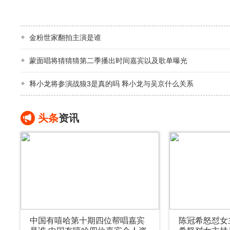
金粉世家翻拍主演是谁
蒙面唱将猜猜猜第二季播出时间嘉宾以及歌单曝光
释小龙将参演战狼3是真的吗 释小龙与吴京什么关系
头条
资讯
中国有嘻哈第十期四位帮唱嘉宾
陈冠希怒怼女