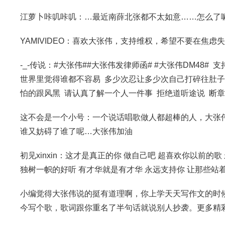
江萝卜咔叽咔叽：…最近南薛北张都不太如意……怎么了
YAMIVIDEO：喜欢大张伟，支持维权，希望不要在焦
-_-传说：#大张伟##大张伟发律师函# #大张伟DM48
世界里觉得谁都不容易 多少次忍让多少次自己打碎往肚
怕的跟风黑 请认真了解一个人一件事 拒绝道听途说 断
这不会是一个小号：一个说话唱歌做人都超棒的人，大张
谁又妨碍了谁了呢…大张伟加油
初见xinxin：这才是真正的你 做自己吧 超喜欢你以前
独树一帜的好听 有才华就是有才华 永远支持你 让那些站
小编觉得大张伟说的挺有道理啊，你上学天天写作文的时
今写个歌，歌词跟你重名了半句话就说别人抄袭。更多精彩请