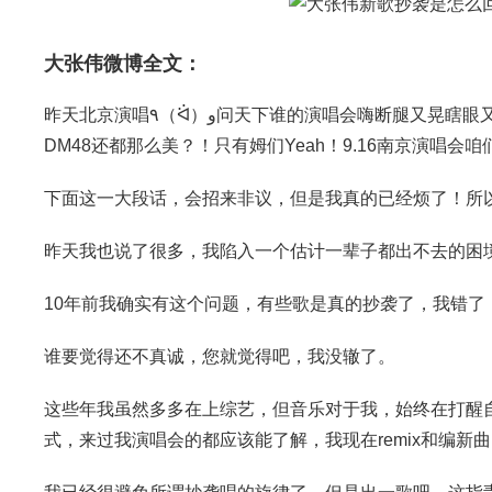
大张伟微博全文：
昨天北京演唱٩（ᐛ）و问天下谁的演唱会嗨断腿又晃瞎眼又燥又爆笑又综艺又深情又曲艺又新潮又撩人又天真又深刻，
DM48还都那么美？！只有姆们Yeah！9.16南京演唱会
下面这一大段话，会招来非议，但是我真的已经烦了！所
昨天我也说了很多，我陷入一个估计一辈子都出不去的困
10年前我确实有这个问题，有些歌是真的抄袭了，我错了
谁要觉得还不真诚，您就觉得吧，我没辙了。
这些年我虽然多多在上综艺，但音乐对于我，始终在打醒
式，来过我演唱会的都应该能了解，我现在remix和编新