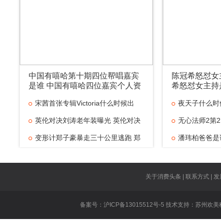
中国有嘻哈第十期四位帮唱嘉宾
陈冠希怒怼女
是谁 中国有嘻哈四位嘉宾个人资
希怒怼女主持
料是谁
宋茜首张专辑Victoria什么时候出
夜天子什么时
英伦对决刘涛老年装曝光 英伦对决
无心法师2第2
变形计郑子豪暴走三十公里逃跑 郑
潘玮柏爸爸是
京城五少是什
大张伟新歌抄
关于消费头条 | 联系方式 | 发
美味奇缘主题
备案号：沪ICP备13015512号-5 技术支持：
苏州欢美
乐
无证之罪所有