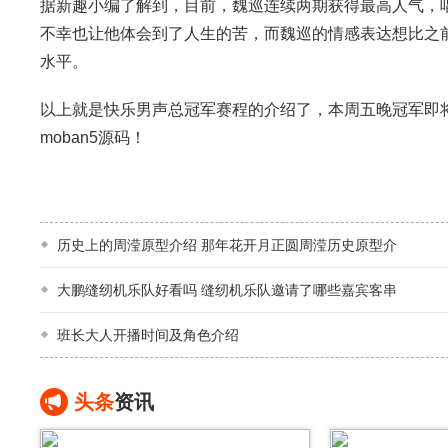
据新趣小编了解到，目前，魏巡连续两期获得最高人气，
不幸也让他体会到了人生的苦，而魏巡的情感表达想比之
水平。
以上就是快乐男声总冠军赛程的介绍了，本周五晚冠军即
moban5源码！
历史上的周滢原型介绍 那年花开月正圆周滢历史原型介
大鹏缝纫机乐队好看吗 缝纫机乐队邀请了哪些嘉宾客串
班长大人开播时间及角色介绍
头条
资讯