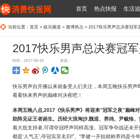
首页
热点快报
生活
当前位置：
首页
>
娱乐频道
>
微博热点
> 2017快乐男声总决赛冠军
2017快乐男声总决赛冠
时间：2017-09-28
来源：
快乐男声自开播以来就备受人们关注，本周五晚快乐男声
看看快来男声的巅峰对决夜吧！
本周五晚八点,2017《快乐男声》将迎来“冠军之夜”巅
助阵见证王者诞生。
历经大浪淘沙,魏巡、养鸡、尹毓恪、
着大批支持者,可谓夺冠呼声同样高涨。冠军争夺战还未开打,
都是‘人气王’,夺冠实至名归!”、“李健一开始就称养鸡是