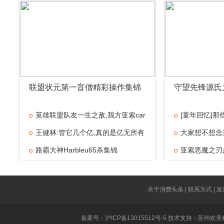
联盟状元第一盲僧精彩操作集锦
守望先锋源氏
英雄联盟队友一生之敌,我方亚索car
[童年回忆]
王健林:管它几个亿,真的是亿无所有
大家想不想念
路霸大神Harbleu65杀集锦
精彩
亚索恶魔之刃
武汉斗鱼嘉年
高
PDDWhit
关于消费头条 | 联系方式 | 发
想
国服最强亚索
备案号：沪ICP备13015512号-5 技术支持：
苏州欢美
雯
大魔王Fake