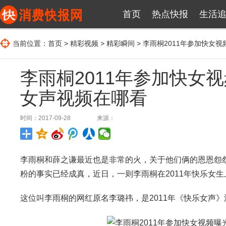
首页
热点快报
生活
当前位置：
首页
>
精彩视频
>
精彩瞬间
> 李雨桐2011年参加快女
李雨桐2011年参加快女
女声视频在哪看
时间：2017-09-28
来源：
李雨桐和薛之谦最近也是非常的火，关于他们俩的恩恩怨
粉的事实已经成真，近日，一则李雨桐在2011年快乐女
这位叫李雨桐的网红原名李璐祎，是2011年《快乐女声》