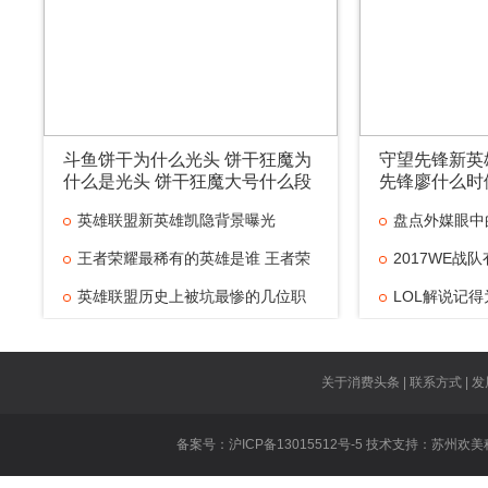
斗鱼饼干为什么光头 饼干狂魔为
守望先锋新英
什么是光头 饼干狂魔大号什么段
先锋廖什么时
位
英雄联盟新英雄凯隐背景曝光
盘点外媒眼中
王者荣耀最稀有的英雄是谁 王者荣
最
2017WE战
英雄联盟历史上被坑最惨的几位职
个
LOL解说记
业
得
百胜挑战是什
胜
厂长什么时候
关于消费头条 | 联系方式 | 发
dopa什么时
备案号：沪ICP备13015512号-5 技术支持：
苏州欢美
什
王者荣耀张大
英雄联盟公会