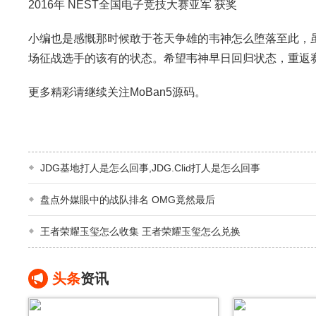
2016年
NEST全国电子竞技大赛亚军
获奖
小编也是感慨那时候敢于苍天争雄的韦神怎么堕落至此，
场征战选手的该有的状态。希望韦神早日回归状态，重返
更多精彩请继续关注MoBan5源码。
JDG基地打人是怎么回事,JDG.Clid打人是怎么回事
盘点外媒眼中的战队排名 OMG竟然最后
王者荣耀玉玺怎么收集 王者荣耀玉玺怎么兑换
头条
资讯