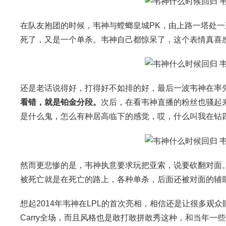
在队友抱团的时候，韦神与螳螂皇城PK，由上路一塔处一
死了，又是一个单杀。韦神自己都惊呆了，这个表情真喜
还是老话说得好，打得好不如排的好，最后一波韦神在率
看错，就是铂金分段。
次后，在看韦神直播的粉丝也骚起
是什么鬼，怎么有种居高临下的感觉，哎，什么叫我在钻四等你
然而更悲惨的是，韦神执意要求玩把亚索，说要砍翻对面
被死亡就是在死亡的路上，各种单杀，后面还被对面的辅
想起2014年韦神在LPL的首次亮相，相信还是让很多
Carry全场，而且风格也是敢打敢拼敢秀这种，和当年