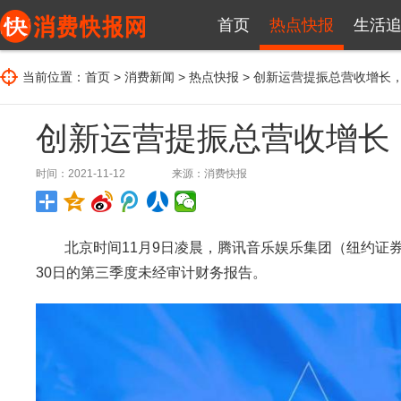
首页
热点快报
生活
当前位置：
首页
>
消费新闻
>
热点快报
> 创新运营提振总营收增长
创新运营提振总营收增长
时间：2021-11-12
来源：
消费快报
北京时间11月9日凌晨，腾讯音乐娱乐集团（纽约证券交
30日的第三季度未经审计财务报告。