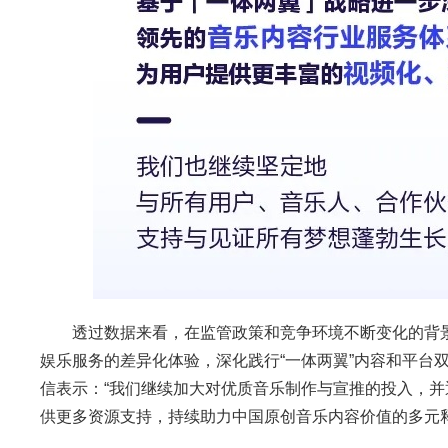
透过数据来看，在监管政策和竞争环境不断变化的背景
娱乐服务的差异化体验，深化践行“一体两翼”内容和平台
信表示：“我们继续加大对优质音乐制作与宣推的投入，
供更多资源支持，持续助力中国原创音乐内容价值的多元释