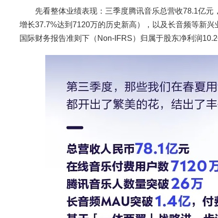
先看整体业绩表现：三季度腾讯音乐总营收78.1亿元
增长37.7%达到7120万的历史新高），以及长音频等新
国际财务报告准则下（Non-IFRS）归属于股东净利润10.