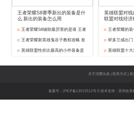
王者荣耀S8赛季新出的装备是什
英雄联盟对线
么 新出的装备怎么用
联盟对线经济
王者荣耀S8辅助最厉害的是谁 王者
王者荣耀的装
王者荣耀新英雄鬼谷子教程攻略 发
烬多兰戒出门
英雄联盟性价比最高的小件装备是
英雄联盟十大
什
英雄联盟对线
王者荣耀技能
关于消费头条 | 联系方式 | 发
王者荣耀虞姬
备案号：沪ICP备13015512号-5 技术支持：
苏州欢美
王者荣耀遇到
英雄联盟重做