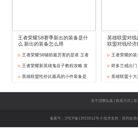
王者荣耀S8赛季新出的装备是什
英雄联盟对线
么 新出的装备怎么用
联盟对线经济
王者荣耀S8辅助最厉害的是谁 王者
王者荣耀的装
王者荣耀新英雄鬼谷子教程攻略 发
烬多兰戒出门
英雄联盟性价比最高的小件装备是
英雄联盟十大
什
英雄联盟对线
王者荣耀技能
关于消费头条 | 联系方式 | 发
王者荣耀虞姬
备案号：沪ICP备13015512号-5 技术支持：
苏州欢美
王者荣耀遇到
英雄联盟重做