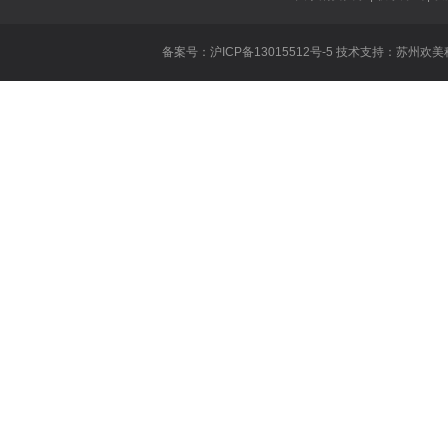
王者荣耀虞姬
备案号：沪ICP备13015512号-5 技术支持：
苏州欢美
王者荣耀遇到
英雄联盟重做