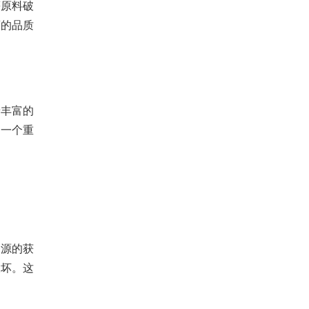
等原料破
酒的品质
丰富的
的一个重
源的获
破坏。这