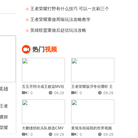
王者荣耀打野有什么技巧 可以一次刷三个
野怪的英雄
王者荣耀重做周瑜玩法攻略教学
英雄联盟重做后赵信玩法攻略
热门
视频
五五开阿冷成王败寇MV欣
王者荣耀版浮夸在哪听 王
英雄
赏
者荣耀版浮夸歌词欣赏
0
09-28
0
09-28
王者
虞姬
荣耀
大鹏缝纫机乐队都选CMV
黄旭东祝福我的世界视频
欣赏
黄旭东奶我的世界视频分
0
09-28
0
09-28
享