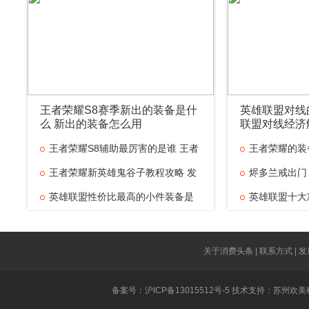
王者荣耀S8赛季新出的装备是什
英雄联盟对线
么 新出的装备怎么用
联盟对线经济
王者荣耀S8辅助最厉害的是谁 王者
王者荣耀的装
王者荣耀新英雄鬼谷子教程攻略 发
烬多兰戒出门
英雄联盟性价比最高的小件装备是
英雄联盟十大
什
英雄联盟对线
王者荣耀技能
关于消费头条 | 联系方式 | 发
王者荣耀虞姬
备案号：沪ICP备13015512号-5 技术支持：
苏州欢美
王者荣耀遇到