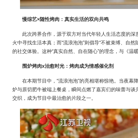
慢综艺×随性烤肉：真实生活的双向共鸣
此次跨界合作，源于双方对当代年轻人生活态度的深度共
火中寻找生活本真；而“流浪泡泡”则倡导“不被束缚、自
的社交体验。这种“真实自然、自在随心”的理念，与《温
围炉烤肉x治愈时光：烤肉成为情感催化剂
在本期节目中，“流浪泡泡”的亮相堪称惊艳。当夜幕降
炉与原切肥牛被端上餐桌，瞬间点燃了嘉宾们的味蕾与谈
交织，成为节目中最治愈的片段之一。