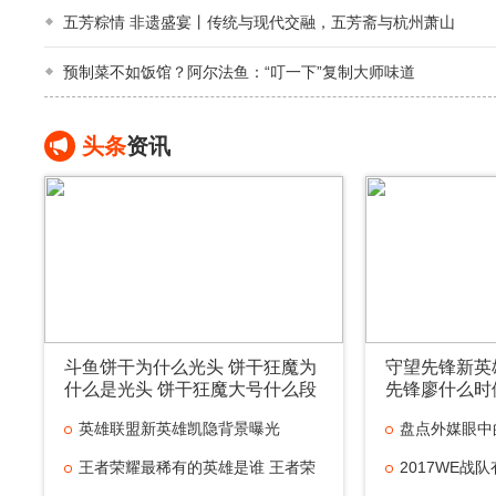
五芳粽情 非遗盛宴丨传统与现代交融，五芳斋与杭州萧山
预制菜不如饭馆？阿尔法鱼：“叮一下”复制大师味道
头条
资讯
斗鱼饼干为什么光头 饼干狂魔为
守望先锋新英
什么是光头 饼干狂魔大号什么段
先锋廖什么时
位
英雄联盟新英雄凯隐背景曝光
盘点外媒眼中
王者荣耀最稀有的英雄是谁 王者荣
最
2017WE战