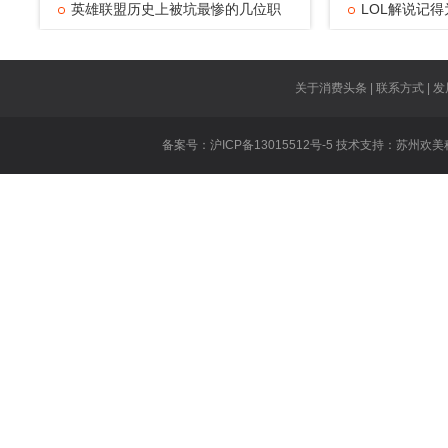
英雄联盟历史上被坑最惨的几位职
个
LOL解说记
业
得
百胜挑战是什
胜
厂长什么时候
关于消费头条 | 联系方式 | 发
dopa什么时
备案号：沪ICP备13015512号-5 技术支持：
苏州欢美
什
王者荣耀张大
英雄联盟公会