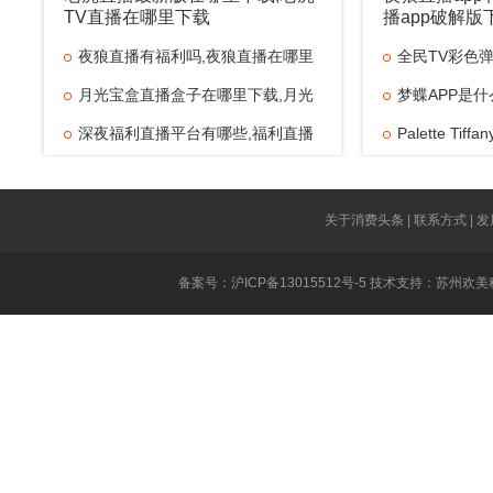
TV直播在哪里下载
播app破解版
夜狼直播有福利吗,夜狼直播在哪里
全民TV彩色弹
月光宝盒直播盒子在哪里下载,月光
梦蝶APP是什
深夜福利直播平台有哪些,福利直播
地
Palette Tif
OBS直播工
雨烟直播在哪
关于消费头条 | 联系方式 | 发
颜值Facepo
备案号：沪ICP备13015512号-5 技术支持：
苏州欢美
Fa
东北二嫂水仙
狮王直播怎么