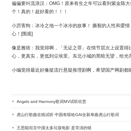
偏偏要叫流浪汉：OMG！原来有生之年可以看到紫金陈
个！真的！超好看的！！！
小厉害狗：冰冷之地一个冰冷的故事！ 撕裂的人性和爱情！
心！[围观]
像是雅痞：我觉得啊，「无证之罪」在情节层次上设置得
心，更真实，更低到尘埃里。东北小城的黑暗无望，给光
小编觉得最近好像挺流行悬疑推理剧啊，希望国产网剧都能
Angels and Harmony歌词MV试听欣赏
虎山行歌曲在线试听 中国有嘻哈GAI全新单曲虎山行歌词
王思聪坦言中国太多垃圾电影 是导演的错