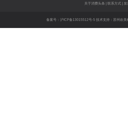
大张伟新歌抄
关于消费头条 | 联系方式 | 发
美味奇缘主题
备案号：沪ICP备13015512号-5 技术支持：
苏州欢美
乐
无证之罪所有
白夜追凶安腾