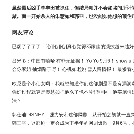
虽然最后凶手李丰田被抓住，但结局却并不会如骆闻所计
聚。而一开始杀人的朱慧如和郭羽，也没能如他想的顶住
网友评论
已废了了了了：[心][心][心]真心觉得邓家佳的演技越来越好了[
吕米多：中国有嘻哈 有罪无证据！ Yo Yo 9月6！ show u 
会你家姐 抽烟路子野！ 心机如老姚 雪人留情报！ 最惨看小代 作死死得
欧尼是个小仙女啊：我就想知道你们这部剧是不是有漏洞
强奸过程就算是秦慧如把他杀了也不算犯罪啊！他实施强
法？
郭仕迪DISNEY：强力安利这部网剧，从开拍之初就一
韩三平，这部剧一定会成为下半年的网剧爆款！9月6号，拭