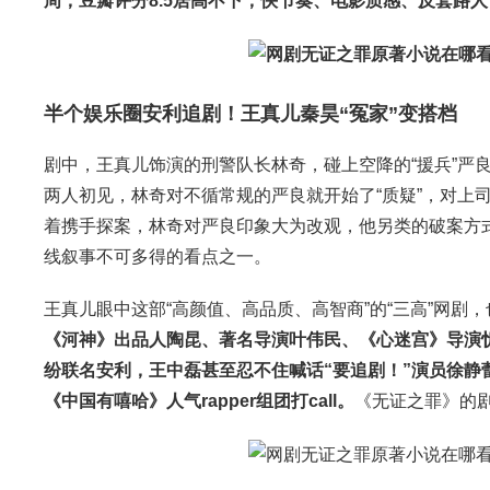
周，豆瓣评分8.5居高不下，快节奏、电影质感、反套路
半个娱乐圈安利追剧！王真儿秦昊“冤家”变搭档
剧中，王真儿饰演的刑警队长林奇，碰上空降的“援兵”严良
两人初见，林奇对不循常规的严良就开始了“质疑”，对上
着携手探案，林奇对严良印象大为改观，他另类的破案方式
线叙事不可多得的看点之一。
王真儿眼中这部“高颜值、高品质、高智商”的“三高”网剧，
《河神》出品人陶昆、著名导演叶伟民、《心迷宫》导演
纷联名安利，王中磊甚至忍不住喊话“要追剧！”演员徐静蕾
《中国有嘻哈》人气rapper组团打call。
《无证之罪》的