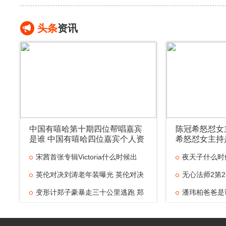
头条
资讯
中国有嘻哈第十期四位帮唱嘉宾
陈冠希怒怼女
是谁 中国有嘻哈四位嘉宾个人资
希怒怼女主持
料是谁
宋茜首张专辑Victoria什么时候出
夜天子什么时
英伦对决刘涛老年装曝光 英伦对决
无心法师2第2
变形计郑子豪暴走三十公里逃跑 郑
潘玮柏爸爸是
京城五少是什