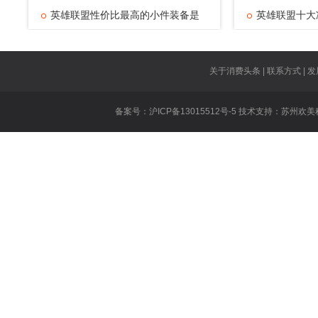
英雄联盟性价比最高的小件装备是
英雄联盟十大
什
英雄联盟对线
王者荣耀技能
关于消费头条 | 联系方式 | 发
王者荣耀虞姬
备案号：沪ICP备13015512号-5 技术支持：
苏州欢美
王者荣耀遇到
英雄联盟重做