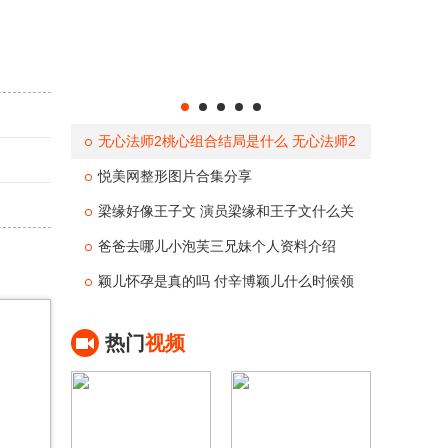
无心法师2桃心组合结局是什么 无心法师2
今晚八点大结局曝光
悦美网整形图片合集分享
梁缘好像王子文 演员梁缘和王子文什么关
系
爸爸去哪儿小泡芙三兄妹个人资料介绍
颖儿怀孕是真的吗 付辛博颖儿什么时候领
证
热门
视频