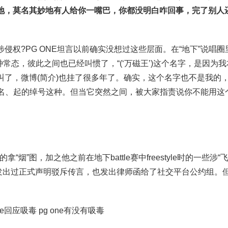
地，莫名其妙地有人给你一嘴巴，你都没明白咋回事，完了别人
涉侵权?PG ONE坦言以前确实没想过这些层面。在“地下”说唱圈
种常态，彼此之间也已经叫惯了，“(‘万磁王’)这个名字，是因为
叫了，微博(简介)也挂了很多年了。确实，这个名字也不是我的
小名、起的绰号这种。但当它突然之间，被大家指责说你不能用这
烟”图，加之他之前在地下battle赛中freestyle时的一些涉“飞
已发出过正式声明驳斥传言，也发出律师函给了社交平台公约组。但