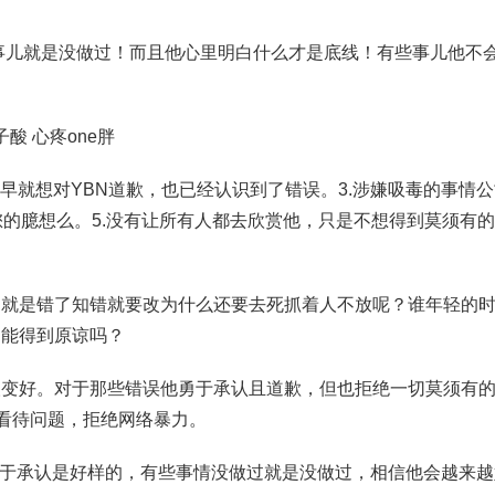
事儿就是没做过！而且他心里明白什么才是底线！有些事儿他不
酸 心疼one胖
个人早就想对YBN道歉，也已经认识到了错误。3.涉嫌吸毒的事情
是您的臆想么。5.没有让所有人都去欣赏他，只是不想得到莫须有
了就是错了知错就要改为什么还要去死抓着人不放呢？谁年轻的
不能得到原谅吗？
人变好。对于那些错误他勇于承认且道歉，但也拒绝一切莫须有
的看待问题，拒绝网络暴力。
了勇于承认是好样的，有些事情没做过就是没做过，相信他会越来