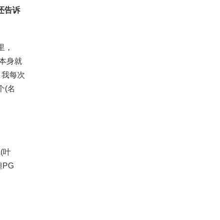
还告诉
里，
我本身就
，我每次
个(名
(叶
PG