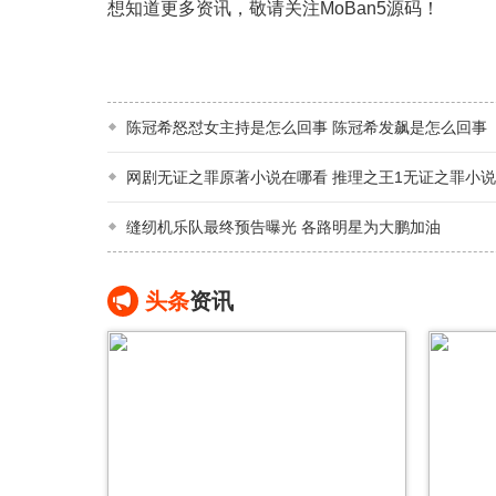
想知道更多资讯，敬请关注MoBan5源码！
陈冠希怒怼女主持是怎么回事 陈冠希发飙是怎么回事
网剧无证之罪原著小说在哪看 推理之王1无证之罪小
缝纫机乐队最终预告曝光 各路明星为大鹏加油
头条
资讯