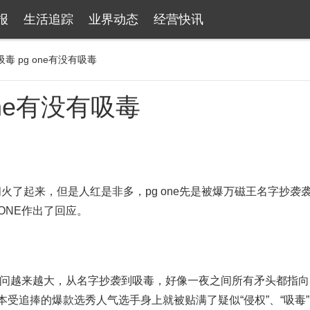
报
生活追踪
业界动态
经营快讯
应吸毒 pg one有没有吸毒
 one有没有吸毒
间火了起来，但是人红是非多，pg one先是被爆万磁王名字抄袭
ONE作出了回应。
的疑问越来越大，从名字抄袭到吸毒，好像一夜之间所有矛头都指
本受追捧的爆款选秀人气选手身上就被贴满了疑似“侵权”、“吸毒”