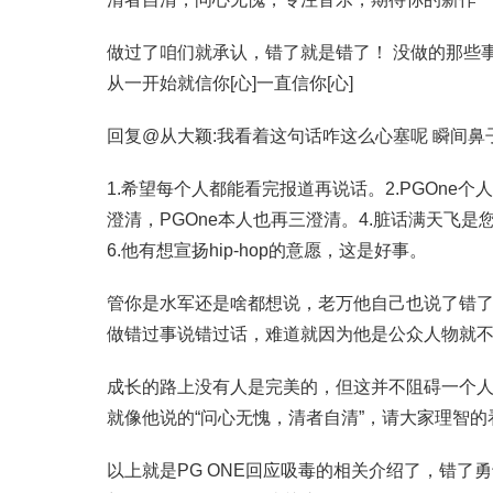
做过了咱们就承认，错了就是错了！ 没做的那些
从一开始就信你[心]一直信你[心]
回复@从大颖:我看着这句话咋这么心塞呢 瞬间鼻子
1.希望每个人都能看完报道再说话。2.PGOne
澄清，PGOne本人也再三澄清。4.脏话满天飞
6.他有想宣扬hip-hop的意愿，这是好事。
管你是水军还是啥都想说，老万他自己也说了错
做错过事说错过话，难道就因为他是公众人物就
成长的路上没有人是完美的，但这并不阻碍一个
就像他说的“问心无愧，清者自清”，请大家理智
以上就是PG ONE回应吸毒的相关介绍了，错