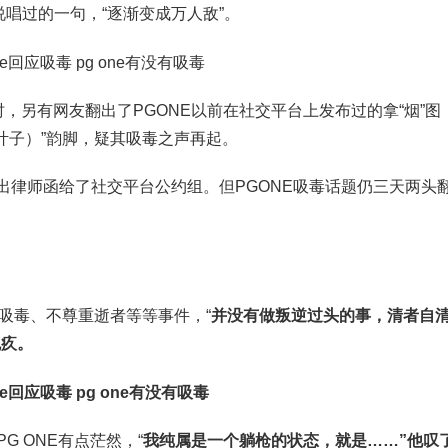
唱过的一句，“逐渐变成万人敌”。
时，另有网友翻出了PGONE以前在社交平台上发布过的拿“烟”图
“飞（叶子）”韵脚，疑其吸毒之声再起。
出律师函给了社交平台公约组。但PGONE吸毒话题仍三天两头
、吸毒、不尊重逝者等等事件，“
并没有做叛逆过头的事，清者自清
愧疚。
G ONE有点茫然，“
我纯属是一个躺枪的状态，就是……”他叹