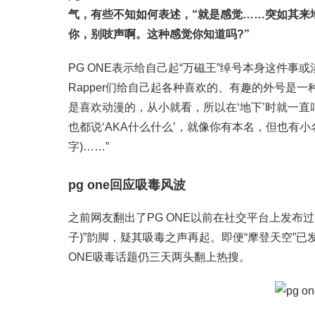
气，有些不知如何表述，“就是感觉……突如其来
你，别吱声啊。这种感觉你知道吗?”
PG ONE表示给自己起“万磁王”绰号本身这件事或
Rapper们给自己起各种喜欢的、有趣的外号是一
是喜欢动漫的，从小就看，所以在‘地下’时就一直
也都说‘AKA什么什么’，就像你有本名，但也有
字)……”
pg one回应吸毒风波
之前网友翻出了PG ONE以前在社交平台上发布过的拿“
子)”韵脚，疑其吸毒之声再起。即便“摩登天空”
ONE吸毒话题仍三天两头翻上热搜。