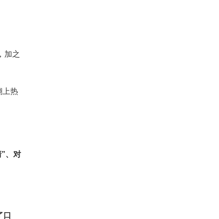
，加之
翻上热
”、对
了口