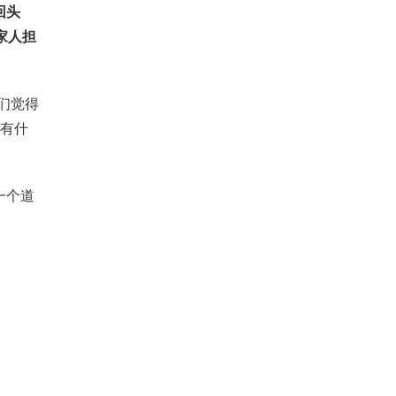
回头
家人担
们觉得
前有什
一个道