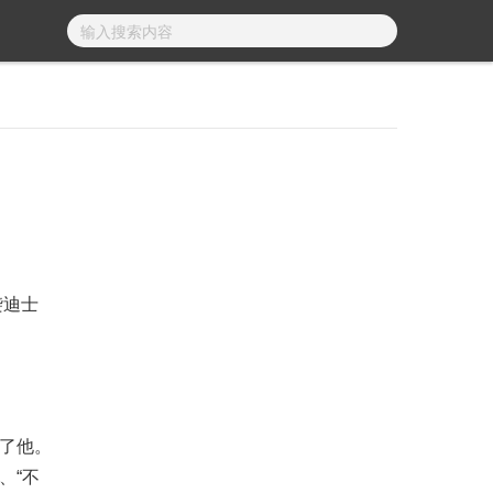
袭迪士
向了他。
、“不