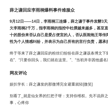
薛之谦回应李雨桐爆料事件难服众
9月12日——14日，李雨桐三连爆，薛之谦于事件发酵3
欠李雨桐2千万，指李雨桐的指控中杜撰越来越多，甚至
十的股份来否认自己是爱占便宜的人，否认医闹炮王等传
性为个人情感纠纷，并表示为自己所有的言行负责，愿承
终于等来了薛之谦回应的粉丝们纷纷在薛之谦该条博文下
在”、“只要你回头，我们就在这里。”、“当初并非因他盛
网友评论
娱扒学长：薛之谦发的那微博完全避重就轻[微笑]
别看了_就是仙女界的扛把子呀：支持你维权。先不说薛
事，心疼你