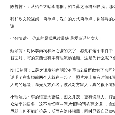
陈哲哲丶：从始至终站李雨桐，如果薛之谦粉丝喷我，那
我和欧文轮猩妈：简单点，洗白的方式简单点，你解释的
谦
七分情话-：你真的是我见过最婊 最爱造谣的女人！
甄呆萌：对比李雨桐和薛之谦的文字，感觉在这个事件中
智面对，写的东西也有条有理流畅通顺。这是为什么呢？
NHC钊哥：1.薛之谦发的声明没有重点2.反而做实了合
说明了在离婚前两个人就在一起了，照片左上角有时间4.
人肉的危险，曝光女方姓名，波及对方家人，真的很不道
小瑞娃儿：李的锤更大更猛，图文并茂，更有说服力。薛
众站李的居多，这不奇怪啊～[思考]薛粉请@薛之谦 ，拿
辱骂非但不能维护薛，反而在给薛招黑，同时显得自己low