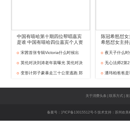
中国有嘻哈第十期四位帮唱嘉宾
陈冠希怒怼女
是谁 中国有嘻哈四位嘉宾个人资
希怒怼女主持
料是谁
宋茜首张专辑Victoria什么时候出
夜天子什么时
英伦对决刘涛老年装曝光 英伦对决
无心法师2第2
变形计郑子豪暴走三十公里逃跑 郑
潘玮柏爸爸是
京城五少是什
大张伟新歌抄
关于消费头条 | 联系方式 | 发
美味奇缘主题
备案号：沪ICP备13015512号-5 技术支持：
苏州欢美
乐
无证之罪所有
白夜追凶安腾