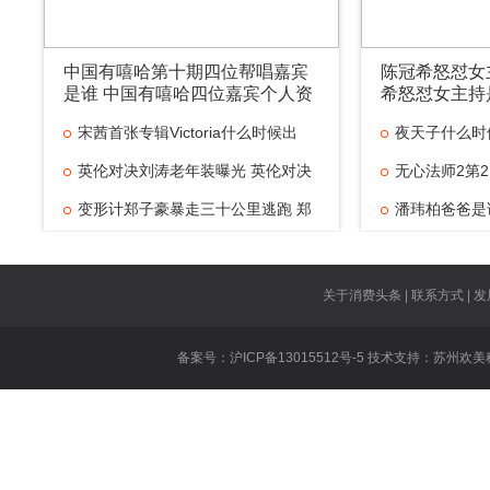
中国有嘻哈第十期四位帮唱嘉宾
陈冠希怒怼女
是谁 中国有嘻哈四位嘉宾个人资
希怒怼女主持
料是谁
宋茜首张专辑Victoria什么时候出
夜天子什么时
英伦对决刘涛老年装曝光 英伦对决
无心法师2第2
变形计郑子豪暴走三十公里逃跑 郑
潘玮柏爸爸是
京城五少是什
大张伟新歌抄
关于消费头条 | 联系方式 | 发
美味奇缘主题
备案号：沪ICP备13015512号-5 技术支持：
苏州欢美
乐
无证之罪所有
白夜追凶安腾