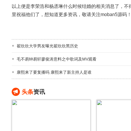
以上便是李荣浩和杨丞琳什么时候结婚的相关消息了，不
里祝福他们了，想知道更多资讯，敬请关注moban5源码
翟欣欣大学男友曝光翟欣欣黑历史
毛不易钟易轩廖俊涛意料之中歌词及MV观看
康熙来了要复播吗 康熙来了新主持人是谁
头条
资讯