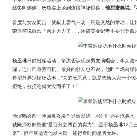
丝尖叫连连，庆功宴上谈到这段神秘惊喜，
他甜蜜笑说:
首度与女友同台，就献上霸气一吻，只是突然的举动，让
荣浩笑说自己「亲太大力了」，还搞笑要记者不要刊登照片，
杨丞琳日前出席活动，坚决否认现身男友演唱会，李荣浩
漏，连自己身旁司机、最好的朋友也不说，他昨当场向媒
希望外界别怪杨丞琳，“真的没恶意，就是想给大家一个惊
拒绝，被拒绝就太没面子了！”
他演唱会前一晚因鼻炎发作导致发烧，彩排时还在流鼻水
裁陈泽杉则赞他“是百分之两百的卖力”；至于杨丞琳12
来”，但年底适逢他发片期，还得看时间是否允许。