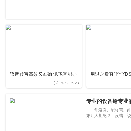
语音转写高效又准确 讯飞智能办
用过之后直呼YYD
公本Air到底有多懂你？
的讯飞智能办公本A
2022-05-23
牛？
专业的设备给专业的
能录音、能转写、能翻
难让人拒绝？！没错，
Air，一款功能丰富、轻