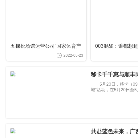
五棵松场馆运营公司“国家体育产
003混战：谁都想
业示范单位”获核准，以硬实力打
2022-05-23
造标志性示范场馆
移卡千千惠与顺丰
5月20日，移卡（0992
城”活动，在5月20日至
食套餐，及通过千千惠
共赴蓝色未来，广