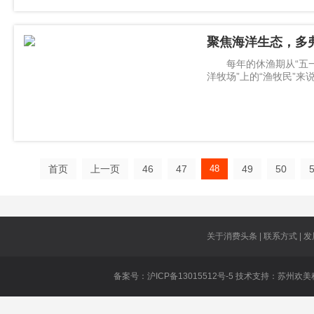
聚焦海洋生态，多
每年的休渔期从“五一
洋牧场”上的“渔牧民”
更新、
首页
上一页
46
47
48
49
50
关于消费头条 | 联系方式 | 发
备案号：沪ICP备13015512号-5 技术支持：
苏州欢美