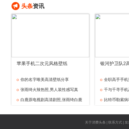
头条
资讯
苹果手机二次元风格壁纸
银河护卫队2
你的名字唯美高清壁纸分享
全职高手手机
张雨绮火辣热照,男人装性感写真
千与千寻手机
白鹿原电视剧高清剧照,张雨绮白鹿
比特币勒索病
美人鱼张雨绮
郑爽漫画腿图
关于消费头条 | 联系方式 | 发