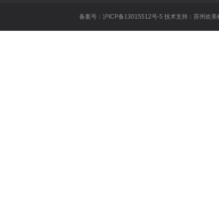
贴吧二次元节
备案号：沪ICP备13015512号-5 技术支持：
苏州欢美
作
春风十里不如
王俊凯时尚芭