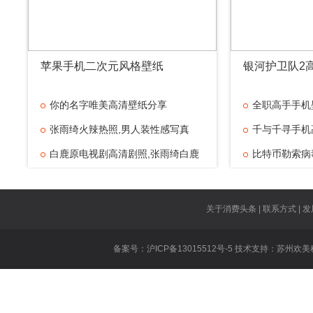
苹果手机二次元风格壁纸
银河护卫队2
你的名字唯美高清壁纸分享
全职高手手机
张雨绮火辣热照,男人装性感写真
千与千寻手机
白鹿原电视剧高清剧照,张雨绮白鹿
比特币勒索病
美人鱼张雨绮
郑爽漫画腿图
关于消费头条 | 联系方式 | 发
贴吧二次元节
备案号：沪ICP备13015512号-5 技术支持：
苏州欢美
作
春风十里不如
王俊凯时尚芭