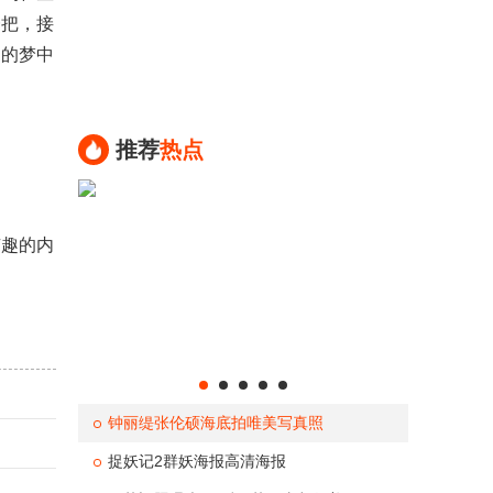
一把，接
们的梦中
推荐
热点
有趣的内
钟丽缇张伦硕海底拍唯美写真照
捉妖记2群妖海报高清海报