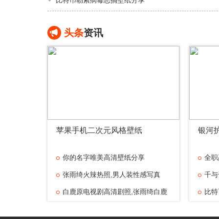
比特币勒索病毒恶搞壁纸分享
头条
资讯
苹果手机二次元风格壁纸
银河
你的名字唯美高清壁纸分享
全职
张雨绮火辣热照,男人装性感写真
千与
白鹿原电视剧高清剧照,张雨绮白鹿
比特
美人