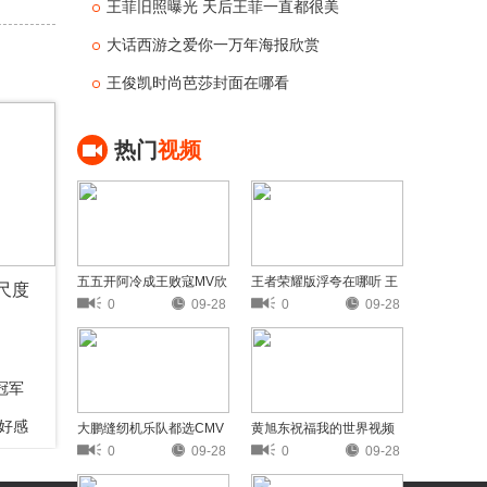
王菲旧照曝光 天后王菲一直都很美
大话西游之爱你一万年海报欣赏
王俊凯时尚芭莎封面在哪看
热门
视频
五五开阿冷成王败寇MV欣
王者荣耀版浮夸在哪听 王
尺度
赏
者荣耀版浮夸歌词欣赏
0
09-28
0
09-28
冠军
好感
大鹏缝纫机乐队都选CMV
黄旭东祝福我的世界视频
欣赏
黄旭东奶我的世界视频分
0
09-28
0
09-28
享