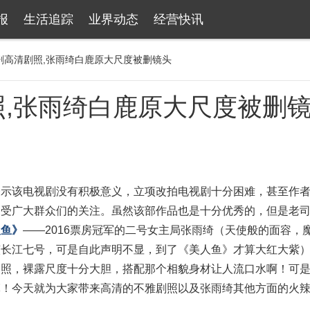
报
生活追踪
业界动态
经营快讯
剧高清剧照,张雨绮白鹿原大尺度被删镜头
,张雨绮白鹿原大尺度被删
表示该电视剧没有积极意义，立项改拍电视剧十分困难，甚至作
备受广大群众们的关注。虽然该部作品也是十分优秀的，但是老
人鱼》
——2016票房冠军的二号女主局张雨绮（天使般的面容，
演长江七号，可是自此声明不显，到了《美人鱼》才算大红大紫
剧照，裸露尺度十分大胆，搭配那个相貌身材让人流口水啊！可
嘛！今天就为大家带来高清的不雅剧照以及张雨绮其他方面的火