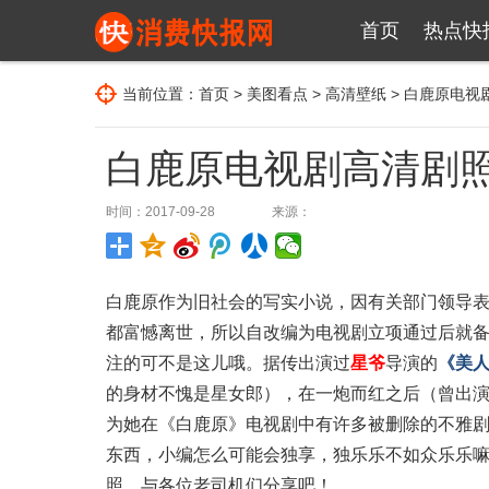
首页
热点快
当前位置：
首页
>
美图看点
>
高清壁纸
> 白鹿原电视
白鹿原电视剧高清剧照
时间：2017-09-28
来源：
白鹿原作为旧社会的写实小说，因有关部门领导
都富憾离世，所以自改编为电视剧立项通过后就
注的可不是这儿哦。据传出演过
星爷
导演的
《美
的身材不愧是星女郎），在一炮而红之后（曾出
为她在《白鹿原》电视剧中有许多被删除的不雅
东西，小编怎么可能会独享，独乐乐不如众乐乐
照，与各位老司机们分享吧！